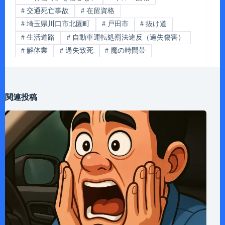
#
交通死亡事故
#
在留資格
#
埼玉県川口市北園町
#
戸田市
#
抜け道
#
生活道路
#
自動車運転処罰法違反（過失傷害）
#
解体業
#
過失致死
#
魔の時間帯
関連投稿