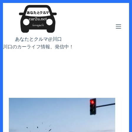
コ
ン
テ
ン
ツ
へ
あなたとクルマ@川口
ス
川口のカーライフ情報、発信中！
キ
ッ
プ