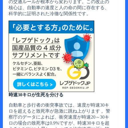
の交通ルールが根本から変わります。この改正の
核心は、自動車の速度と人の命の間に存在する、
科学的に証明された冷徹な関係性です。
時速30キロが生死を分ける
自動車と歩行者の衝突事故では、速度が時速30キ
ロを超えると致死率が急激に跳ね上がります 。警
察庁のデータによれば、衝突速度が時速20～30キ
ロの場合の致死率は0.9%ですが、時速30キロを超