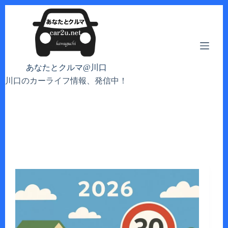
コ
ン
テ
ン
ツ
へ
あなたとクルマ@川口
ス
川口のカーライフ情報、発信中！
キ
ッ
プ