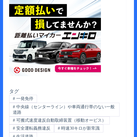
タグ
#
一発免停
#
中央線（センターライン）や車両通行帯のない一般
道路
#
可搬式速度違反自動取締装置（移動オービス）
#
安全運転義務違反
#
時速30キロが新常識
#
生活道路