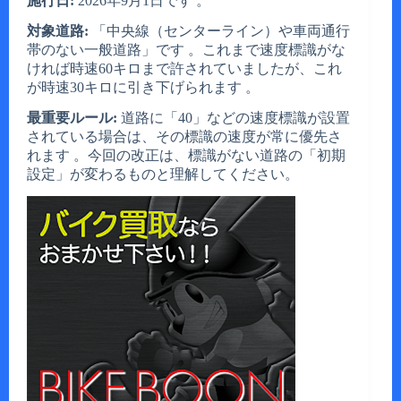
施行日:
2026年9月1日です 。
対象道路:
「中央線（センターライン）や車両通行
帯のない一般道路」です 。これまで速度標識がな
ければ時速60キロまで許されていましたが、これ
が時速30キロに引き下げられます 。
最重要ルール:
道路に「40」などの速度標識が設置
されている場合は、その標識の速度が常に優先さ
れます 。今回の改正は、標識がない道路の「初期
設定」が変わるものと理解してください。