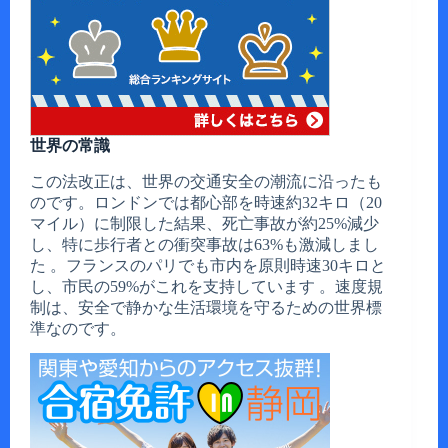
世界の常識
この法改正は、世界の交通安全の潮流に沿ったも
のです。ロンドンでは都心部を時速約32キロ（20
マイル）に制限した結果、死亡事故が約25%減少
し、特に歩行者との衝突事故は63%も激減しまし
た 。フランスのパリでも市内を原則時速30キロと
し、市民の59%がこれを支持しています 。速度規
制は、安全で静かな生活環境を守るための世界標
準なのです。