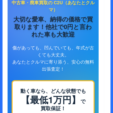
中古車・廃車買取の C2U（あなたとクル
マ）
大切な愛車、納得の価格で買
取ります！
他社で0円と言わ
れた車も大歓迎
傷があっても、凹んでいても、年式が古
くても大丈夫。
あなたとクルマに寄り添う、安心の無料
出張査定！
動く車なら、どんな状態でも
【最低1万円】
で
買取保証！