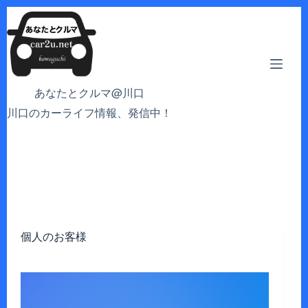
コ
ン
テ
ン
ツ
あなたとクルマ@川口
へ
川口のカーライフ情報、発信中！
ス
キ
ッ
プ
個人のお客様