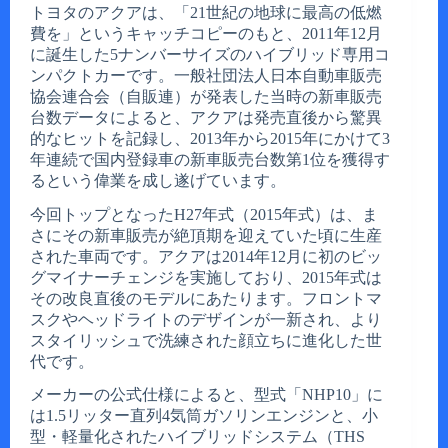
トヨタのアクアは、「21世紀の地球に最高の低燃
費を」というキャッチコピーのもと、2011年12月
に誕生した5ナンバーサイズのハイブリッド専用コ
ンパクトカーです。一般社団法人日本自動車販売
協会連合会（自販連）が発表した当時の新車販売
台数データによると、アクアは発売直後から驚異
的なヒットを記録し、2013年から2015年にかけて3
年連続で国内登録車の新車販売台数第1位を獲得す
るという偉業を成し遂げています。
今回トップとなったH27年式（2015年式）は、ま
さにその新車販売が絶頂期を迎えていた頃に生産
された車両です。アクアは2014年12月に初のビッ
グマイナーチェンジを実施しており、2015年式は
その改良直後のモデルにあたります。フロントマ
スクやヘッドライトのデザインが一新され、より
スタイリッシュで洗練された顔立ちに進化した世
代です。
メーカーの公式仕様によると、型式「NHP10」に
は1.5リッター直列4気筒ガソリンエンジンと、小
型・軽量化されたハイブリッドシステム（THS