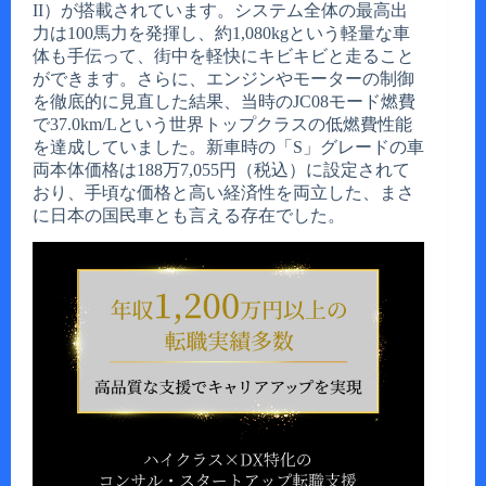
II）が搭載されています。システム全体の最高出
力は100馬力を発揮し、約1,080kgという軽量な車
体も手伝って、街中を軽快にキビキビと走ること
ができます。さらに、エンジンやモーターの制御
を徹底的に見直した結果、当時のJC08モード燃費
で37.0km/Lという世界トップクラスの低燃費性能
を達成していました。新車時の「S」グレードの車
両本体価格は188万7,055円（税込）に設定されて
おり、手頃な価格と高い経済性を両立した、まさ
に日本の国民車とも言える存在でした。