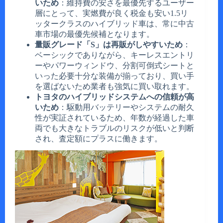
いため
：維持費の安さを最優先するユーザー
層にとって、実燃費が良く税金も安い1.5リ
ッタークラスのハイブリッド車は、常に中古
車市場の最優先候補となります。
量販グレード「S」は再販がしやすいため
：
ベーシックでありながら、キーレスエントリ
ーやパワーウィンドウ、分割可倒式シートと
いった必要十分な装備が揃っており、買い手
を選ばないため業者も強気に買い取れます。
トヨタのハイブリッドシステムへの信頼が高
いため
：駆動用バッテリーやシステムの耐久
性が実証されているため、年数が経過した車
両でも大きなトラブルのリスクが低いと判断
され、査定額にプラスに働きます。