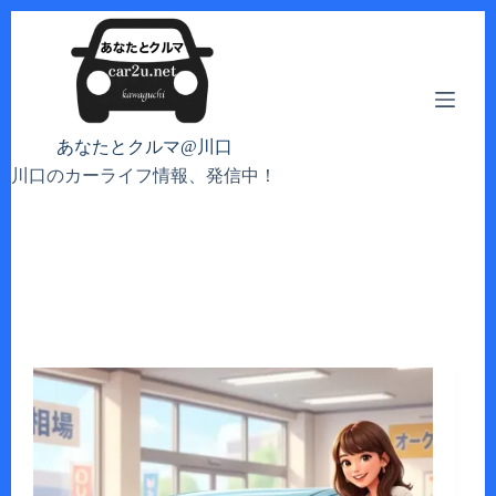
コ
ン
テ
ン
ツ
へ
あなたとクルマ@川口
ス
川口のカーライフ情報、発信中！
キ
ッ
プ