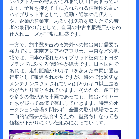
ンパクトカーの需要がこれまで以上に高まってい
ます。予算を抑えて手に入れられる信頼性の高い
ハイブリッド車として、通勤・通学の足代わり
や、企業の営業車、あるいは免許を取りたての若
者の最初の1台として、全国の中古車販売店からの
仕入れニーズが非常に旺盛です。
一方で、約半数を占める海外への輸出向け需要も
強力です。東南アジアやアフリカ、中東などの地
域では、日本の優れたハイブリッド技術とトヨタ
ブランドに対する信頼性が絶大です。日本国内で
あれば、走行距離が10万キロを超えた車両は過走
行車として敬遠されがちですが、海外では適切な
メンテナンスさえされていれば20万キロ以上走る
のが当たり前とされています。そのため、多走行
や多少の傷がある車両であっても、輸出バイヤー
たちが競って高値で落札していきます。特定のオ
ークション会場を問わず、全国の取引現場でこの
二面的な需要が競合するため、型落ちになっても
価格が下がりにくい仕組みになっています。