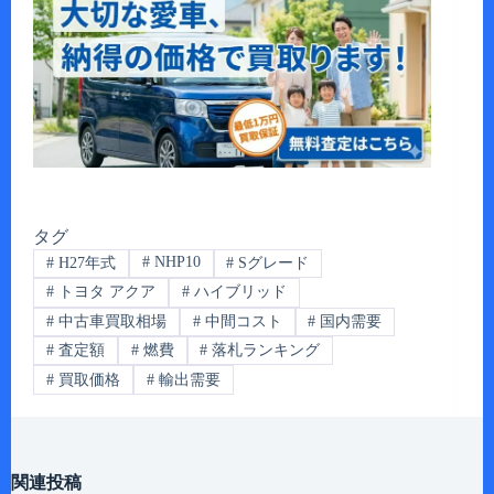
タグ
#
NHP10
#
H27年式
#
Sグレード
#
トヨタ アクア
#
ハイブリッド
#
中古車買取相場
#
中間コスト
#
国内需要
#
査定額
#
燃費
#
落札ランキング
#
買取価格
#
輸出需要
関連投稿