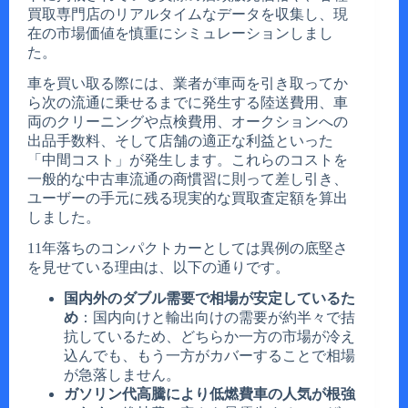
買取専門店のリアルタイムなデータを収集し、現
在の市場価値を慎重にシミュレーションしまし
た。
車を買い取る際には、業者が車両を引き取ってか
ら次の流通に乗せるまでに発生する陸送費用、車
両のクリーニングや点検費用、オークションへの
出品手数料、そして店舗の適正な利益といった
「中間コスト」が発生します。これらのコストを
一般的な中古車流通の商慣習に則って差し引き、
ユーザーの手元に残る現実的な買取査定額を算出
しました。
11年落ちのコンパクトカーとしては異例の底堅さ
を見せている理由は、以下の通りです。
国内外のダブル需要で相場が安定しているた
め
：国内向けと輸出向けの需要が約半々で拮
抗しているため、どちらか一方の市場が冷え
込んでも、もう一方がカバーすることで相場
が急落しません。
ガソリン代高騰により低燃費車の人気が根強