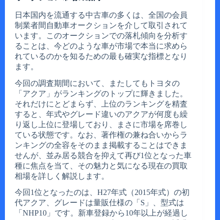
日本国内を流通する中古車の多くは、全国の会員
制業者間自動車オークションを介して取引されて
います。このオークションでの落札傾向を分析す
ることは、今どのような車が市場で本当に求めら
れているのかを知るための最も確実な指標となり
ます。
今回の調査期間において、またしてもトヨタの
「アクア」がランキングのトップに輝きました。
それだけにとどまらず、上位のランキングを精査
すると、年式やグレード違いのアクアが何度も繰
り返し上位に登場しており、まさに市場を席巻し
ている状態です。なお、著作権の兼ね合いからラ
ンキングの全容をそのまま掲載することはできま
せんが、並み居る競合を抑えて再び1位となった車
種に焦点を当て、その魅力と気になる現在の買取
相場を詳しく解説します。
今回1位となったのは、H27年式（2015年式）の初
代アクア、グレードは量販仕様の「S」、型式は
「NHP10」です。新車登録から10年以上が経過し