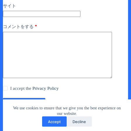
サイト
*
コメントをする
I accept the
Privacy Policy
コメントを送信
We use cookies to ensure that we give you the best experience on
our website.
Accept
Decline
Copyright © 2026 - car2u.net