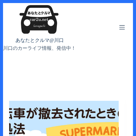
コ
ン
テ
ン
ツ
へ
あなたとクルマ@川口
ス
川口のカーライフ情報、発信中！
キ
ッ
プ