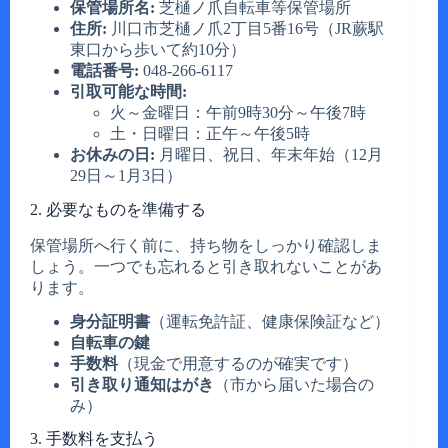
保管場所名:
芝樋ノ爪自転車等保管場所
住所:
川口市芝樋ノ爪2丁目5番16号（JR蕨駅
東口から歩いて約10分）
電話番号:
048-266-6117
引取可能な時間:
火～金曜日：午前9時30分～午後7時
土・日曜日：正午～午後5時
お休みの日:
月曜日、祝日、年末年始（12月
29日～1月3日）
2. 必要なものを準備する
保管場所へ行く前に、持ち物をしっかり確認しま
しょう。一つでも忘れると引き取れないことがあ
ります。
身分証明書
（運転免許証、健康保険証など）
自転車の鍵
手数料
（現金で用意するのが確実です）
引き取り通知はがき
（市から届いた場合の
み）
3. 手数料を支払う