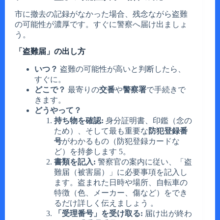
市に撤去の記録がなかった場合、残念ながら盗難
の可能性が濃厚です。すぐに警察へ届け出ましょ
う。
「盗難届」の出し方
いつ？
盗難の可能性が高いと判断したら、
すぐに。
どこで？
最寄りの
交番
や
警察署
で手続きで
きます。
どうやって？
持ち物を確認:
身分証明書、印鑑（念の
ため）、そして最も重要な
防犯登録番
号
がわかるもの（防犯登録カードな
ど）を持参します 5。
書類を記入:
警察官の案内に従い、「盗
難届（被害届）」に必要事項を記入し
ます。盗まれた日時や場所、自転車の
特徴（色、メーカー、傷など）をでき
るだけ詳しく伝えましょう 。
「受理番号」を受け取る:
届け出が終わ