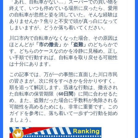
「あれ、自転車がない…」スーパーでの買い物を
終えて、いつも停めている場所に戻ったら、愛用
の自転車が忽然と姿を消していた。そんな経験は
ありませんか？焦りと不安で頭が真っ白になって
しまいますが、どうか落ち着いてください。
川口市内で自転車がなくなった場合、その原因は
ほとんどが
「市の撤去」
か
「盗難」
のどちらかで
す。どちらのケースなのかを冷静に見極め、正し
い手順で行動すれば、自転車を取り戻せる可能性
は十分にあります。
この記事では、万が一の事態に直面した川口市民
の皆さまが、次に何をすべきかを分かりやすく、
順を追って解説します。迅速な行動は、撤去され
た自転車の保管期限（
60日間
）に間に合わせるた
め、また、盗難だった場合に手数料が免除される
可能性を高めるためにも、非常に重要です。この
ガイドを参考に、落ち着いて一歩ずつ行動を始め
ましょう。