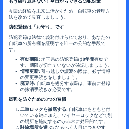
もう繰り返さない！今日からできる防犯対策
今回の経験を未来に活かすため、自転車の管理方
法を改めて見直しましょう。
防犯登録は「お守り」です
防犯登録は法律で義務付けられており、あなたの
自転車の所有権を証明する唯一の公的な手段で
す。
有効期限:
埼玉県の防犯登録は
8年間
有効で
す。期限が切れていないか確認しましょう。
情報更新:
引っ越しや譲渡の際は、必ず情報
の変更手続きをしましょう。
廃棄時:
自転車を処分する際は、事前に登録
の抹消手続きが必要です。
盗難を防ぐための3つの習慣
二重ロックを徹底する:
自転車にもともと付
いている鍵に加え、ワイヤーロックなどで別
の場所を施錠するのが非常に効果的です。
駐輪場所を選ぶ:
なるべく人目につきやす