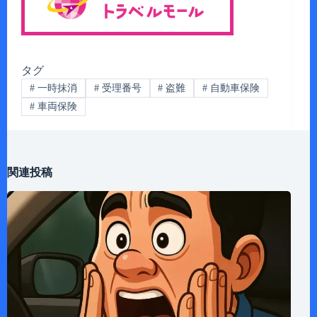
タグ
#
一時抹消
#
受理番号
#
盗難
#
自動車保険
#
車両保険
関連投稿