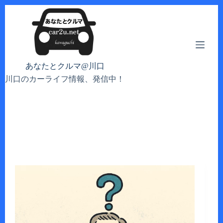
コ
ン
テ
ン
ツ
へ
あなたとクルマ@川口
ス
川口のカーライフ情報、発信中！
キ
ッ
プ