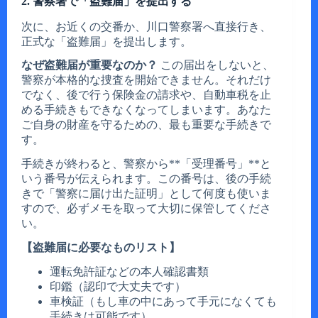
2. 警察署で「盗難届」を提出する
次に、お近くの交番か、川口警察署へ直接行き、
正式な「盗難届」を提出します。
なぜ盗難届が重要なのか？
この届出をしないと、
警察が本格的な捜査を開始できません。それだけ
でなく、後で行う保険金の請求や、自動車税を止
める手続きもできなくなってしまいます。あなた
ご自身の財産を守るための、最も重要な手続きで
す。
手続きが終わると、警察から**「受理番号」**と
いう番号が伝えられます。この番号は、後の手続
きで「警察に届け出た証明」として何度も使いま
すので、必ずメモを取って大切に保管してくださ
い。
【盗難届に必要なものリスト】
運転免許証などの本人確認書類
印鑑（認印で大丈夫です）
車検証（もし車の中にあって手元になくても
手続きは可能です）