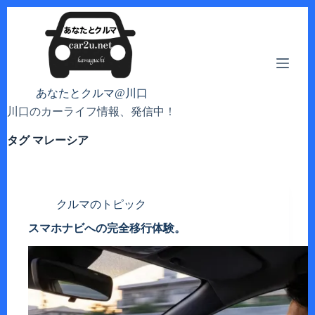
コ
ン
テ
ン
ツ
へ
あなたとクルマ@川口
ス
川口のカーライフ情報、発信中！
キ
ッ
タグ
マレーシア
プ
クルマのトピック
スマホナビへの完全移行体験。