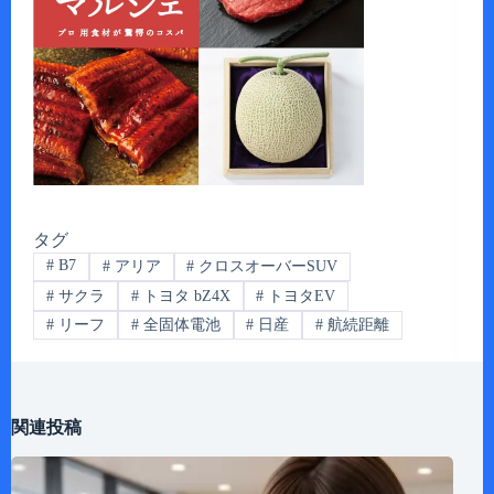
タグ
#
B7
#
アリア
#
クロスオーバーSUV
#
サクラ
#
トヨタ bZ4X
#
トヨタEV
#
リーフ
#
全固体電池
#
日産
#
航続距離
関連投稿