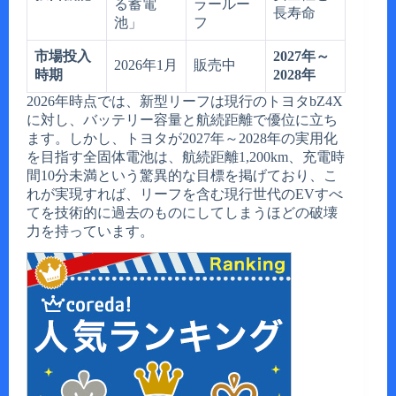
る蓄電
ラールー
長寿命
池」
フ
市場投入
2027年～
2026年1月
販売中
時期
2028年
2026年時点では、新型リーフは現行のトヨタbZ4X
に対し、バッテリー容量と航続距離で優位に立ち
ます。しかし、トヨタが2027年～2028年の実用化
を目指す全固体電池は、航続距離1,200km、充電時
間10分未満という驚異的な目標を掲げており、こ
れが実現すれば、リーフを含む現行世代のEVすべ
てを技術的に過去のものにしてしまうほどの破壊
力を持っています。