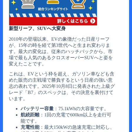
新型リーフ、SUVへ大変身
2010年の登場以来、EVの象徴だった日産リーフ
が、15年の時を経て第3世代へと生まれ変わりま
す。最大の変化は、従来のハッチバックから、市
場で最も人気のあるクロスオーバーSUVへと姿を
変えたことです。
これは、EVという枠を超え、ガソリン車なども含
めた販売の主戦場で勝負するという日産の強い意
志の表れです。2025年10月8日に発表された上級グ
レード「B7」のスペックは、その決意を裏付けて
います。
バッテリー容量
：75.1kWhの大容量です。
航続距離
：1回の充電で600km以上を走行可
能です。
充電性能
：最大150kWの急速充電に対応し、