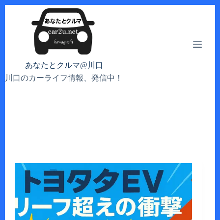
コ
ン
テ
ン
ツ
へ
あなたとクルマ@川口
ス
川口のカーライフ情報、発信中！
キ
ッ
プ