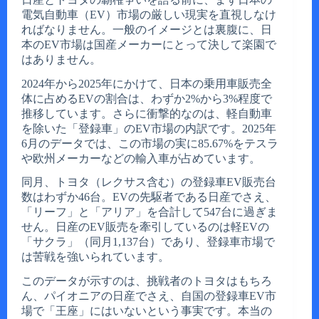
電気自動車（EV）市場の厳しい現実を直視しなけ
ればなりません。一般のイメージとは裏腹に、日
本のEV市場は国産メーカーにとって決して楽園で
はありません。
2024年から2025年にかけて、日本の乗用車販売全
体に占めるEVの割合は、わずか2%から3%程度で
推移しています。さらに衝撃的なのは、軽自動車
を除いた「登録車」のEV市場の内訳です。2025年
6月のデータでは、この市場の実に85.67%をテスラ
や欧州メーカーなどの輸入車が占めています。
同月、トヨタ（レクサス含む）の登録車EV販売台
数はわずか46台。EVの先駆者である日産でさえ、
「リーフ」と「アリア」を合計して547台に過ぎま
せん。日産のEV販売を牽引しているのは軽EVの
「サクラ」（同月1,137台）であり、登録車市場で
は苦戦を強いられています。
このデータが示すのは、挑戦者のトヨタはもちろ
ん、パイオニアの日産でさえ、自国の登録車EV市
場で「王座」にはいないという事実です。本当の