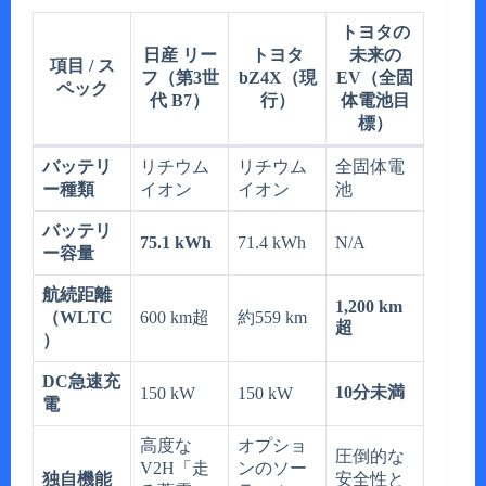
トヨタの
日産 リー
トヨタ
未来の
項目 / ス
フ（第3世
bZ4X（現
EV（全固
ペック
代 B7）
行）
体電池目
標）
バッテリ
リチウム
リチウム
全固体電
ー種類
イオン
イオン
池
バッテリ
75.1 kWh
71.4 kWh
N/A
ー容量
航続距離
1,200 km
（WLTC
600 km超
約559 km
超
）
DC急速充
10分未満
150 kW
150 kW
電
高度な
オプショ
圧倒的な
V2H「走
ンのソー
独自機能
安全性と