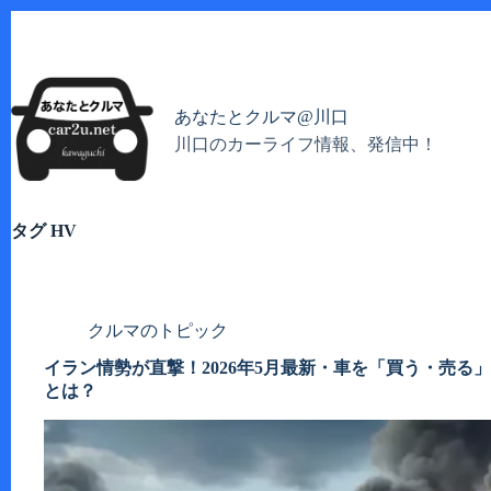
コ
ン
テ
ン
ツ
あなたとクルマ@川口
へ
川口のカーライフ情報、発信中！
ス
キ
ッ
プ
タグ
HV
クルマのトピック
イラン情勢が直撃！2026年5月最新・車を「買う・売る
とは？