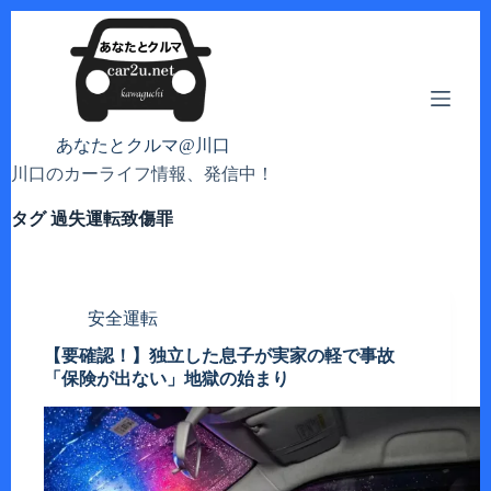
コ
ン
テ
ン
ツ
へ
あなたとクルマ@川口
ス
川口のカーライフ情報、発信中！
キ
ッ
タグ
過失運転致傷罪
プ
安全運転
【要確認！】独立した息子が実家の軽で事故
「保険が出ない」地獄の始まり