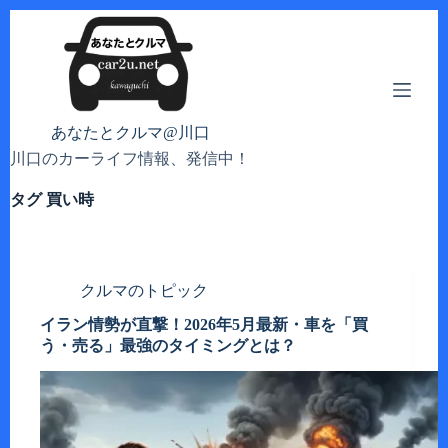
コ
ン
テ
ン
ツ
へ
あなたとクルマ@川口
ス
川口のカーライフ情報、発信中！
キ
ッ
タグ
買い時
プ
クルマのトピック
イラン情勢が直撃！2026年5月最新・車を「買
う・売る」最強のタイミングとは？