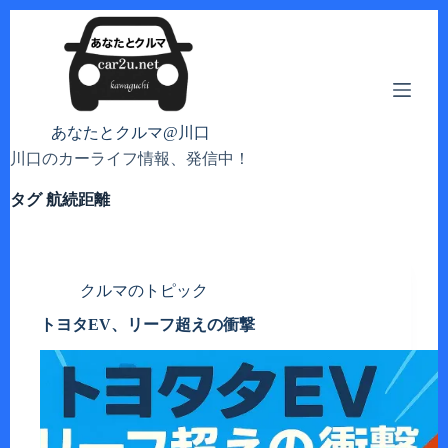
コ
ン
テ
ン
ツ
へ
あなたとクルマ@川口
ス
川口のカーライフ情報、発信中！
キ
ッ
タグ
航続距離
プ
クルマのトピック
トヨタEV、リーフ超えの衝撃