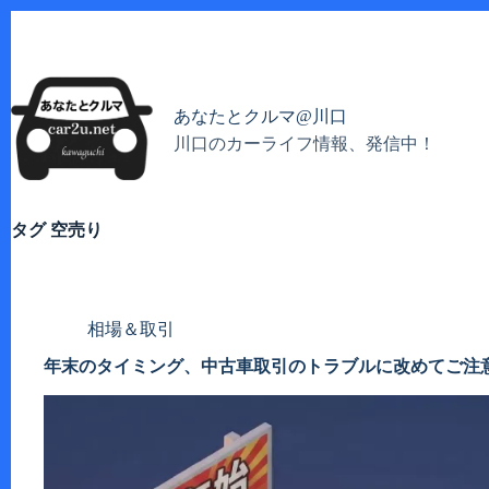
コ
ン
テ
ン
ツ
あなたとクルマ@川口
へ
川口のカーライフ情報、発信中！
ス
キ
ッ
プ
タグ
空売り
相場＆取引
年末のタイミング、中古車取引のトラブルに改めてご注