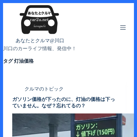
コ
ン
テ
ン
ツ
へ
あなたとクルマ@川口
ス
川口のカーライフ情報、発信中！
キ
ッ
タグ
灯油価格
プ
クルマのトピック
ガソリン価格が下ったのに、灯油の価格は下っ
ていません。なぜ？忘れてるの？