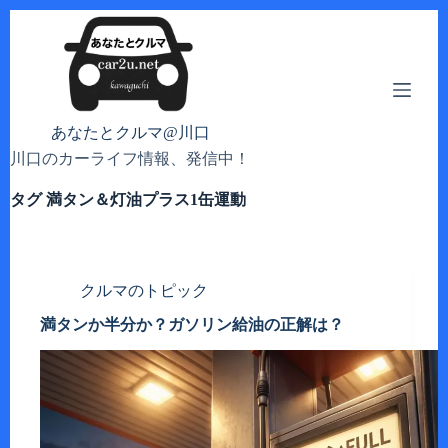
コ
ン
テ
ン
ツ
へ
あなたとクルマ@川口
ス
川口のカーライフ情報、発信中！
キ
ッ
タグ
満タン＆灯油プラス1缶運動
プ
クルマのトピック
満タンか半分か？ガソリン給油の正解は？