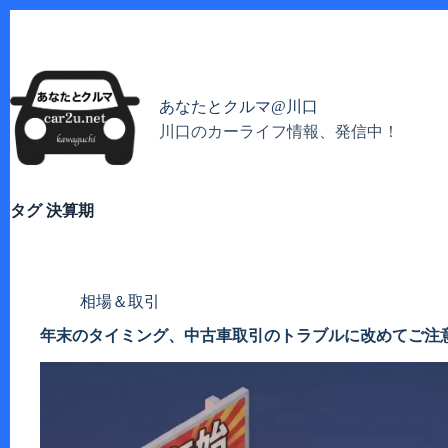
コ
ン
テ
ン
ツ
あなたとクルマ@川口
へ
川口のカーライフ情報、発信中！
ス
キ
ッ
プ
タグ
決算期
相場＆取引
年末のタイミング、中古車取引のトラブルに改めてご注