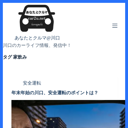
コ
ン
テ
ン
ツ
へ
あなたとクルマ@川口
ス
川口のカーライフ情報、発信中！
キ
ッ
タグ
家飲み
プ
安全運転
年末年始の川口、安全運転のポイントは？