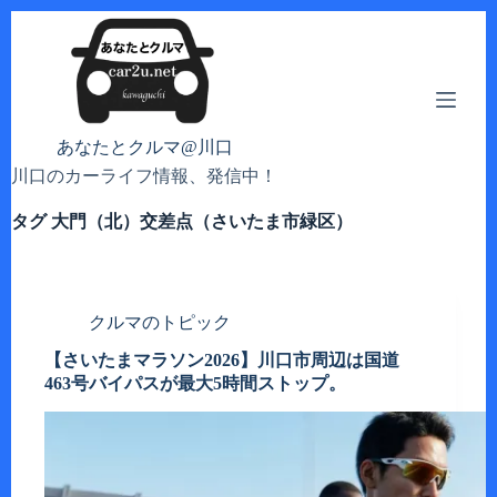
コ
ン
テ
ン
ツ
へ
あなたとクルマ@川口
ス
川口のカーライフ情報、発信中！
キ
ッ
タグ
大門（北）交差点（さいたま市緑区）
プ
クルマのトピック
【さいたまマラソン2026】川口市周辺は国道
463号バイパスが最大5時間ストップ。