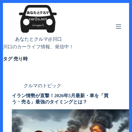
コ
ン
テ
ン
ツ
へ
あなたとクルマ@川口
ス
川口のカーライフ情報、発信中！
キ
ッ
タグ
売り時
プ
クルマのトピック
イラン情勢が直撃！2026年5月最新・車を「買
う・売る」最強のタイミングとは？