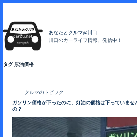
コ
ン
テ
ン
ツ
あなたとクルマ@川口
へ
川口のカーライフ情報、発信中！
ス
キ
ッ
プ
タグ
原油価格
クルマのトピック
ガソリン価格が下ったのに、灯油の価格は下っていませ
の？