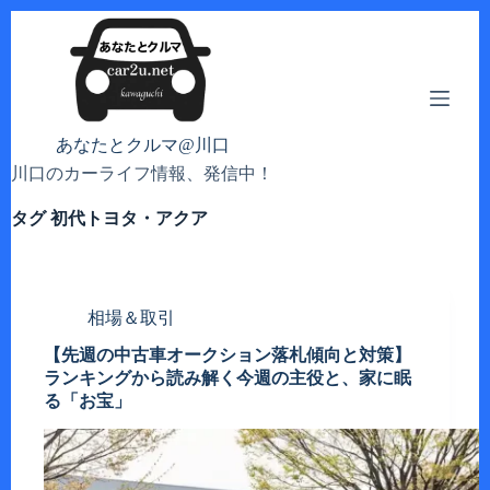
コ
ン
テ
ン
ツ
へ
あなたとクルマ@川口
ス
川口のカーライフ情報、発信中！
キ
ッ
タグ
初代トヨタ・アクア
プ
相場＆取引
【先週の中古車オークション落札傾向と対策】
ランキングから読み解く今週の主役と、家に眠
る「お宝」