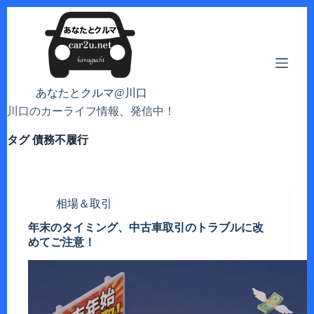
コ
ン
テ
ン
ツ
へ
あなたとクルマ@川口
ス
川口のカーライフ情報、発信中！
キ
ッ
タグ
債務不履行
プ
相場＆取引
年末のタイミング、中古車取引のトラブルに改
めてご注意！