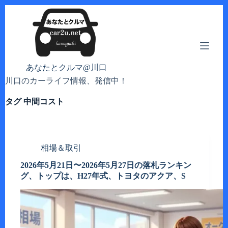
コ
ン
テ
ン
ツ
へ
あなたとクルマ@川口
ス
川口のカーライフ情報、発信中！
キ
ッ
タグ
中間コスト
プ
相場＆取引
2026年5月21日〜2026年5月27日の落札ランキン
グ、トップは、H27年式、トヨタのアクア、S