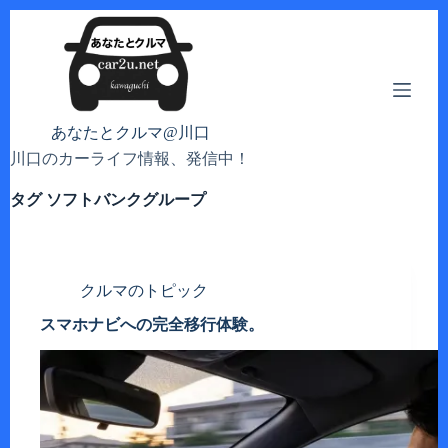
コ
ン
テ
ン
ツ
へ
あなたとクルマ@川口
ス
川口のカーライフ情報、発信中！
キ
ッ
タグ
ソフトバンクグループ
プ
クルマのトピック
スマホナビへの完全移行体験。