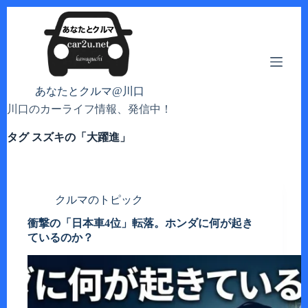
コ
ン
テ
ン
ツ
へ
あなたとクルマ@川口
ス
川口のカーライフ情報、発信中！
キ
ッ
タグ
スズキの「大躍進」
プ
クルマのトピック
衝撃の「日本車4位」転落。ホンダに何が起き
ているのか？