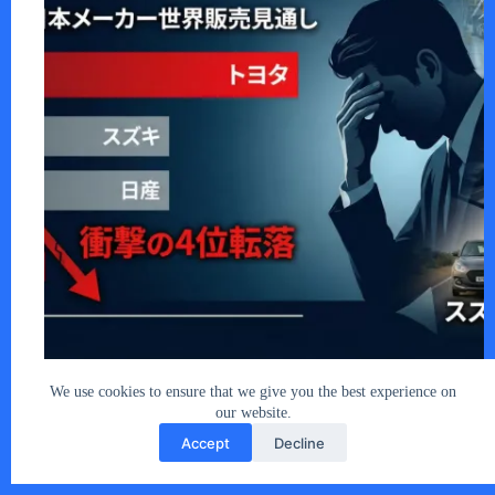
かつての「ビッグ3」の一角が崩れ落ちた
――…
We use cookies to ensure that we give you the best experience on
あなたとクルマ編集部
2025年11月25日
our website.
Accept
Decline
Copyright © 2026 - car2u.net