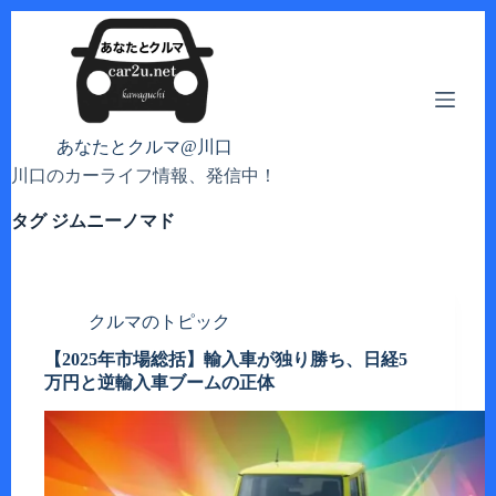
コ
ン
テ
ン
ツ
へ
あなたとクルマ@川口
ス
川口のカーライフ情報、発信中！
キ
ッ
タグ
ジムニーノマド
プ
クルマのトピック
【2025年市場総括】輸入車が独り勝ち、日経5
万円と逆輸入車ブームの正体