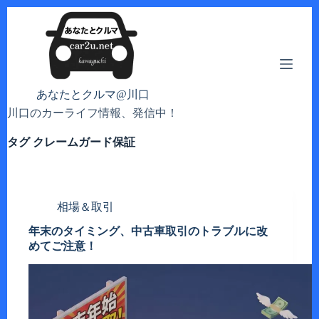
コ
ン
テ
ン
ツ
へ
あなたとクルマ@川口
ス
川口のカーライフ情報、発信中！
キ
ッ
タグ
クレームガード保証
プ
相場＆取引
年末のタイミング、中古車取引のトラブルに改
めてご注意！