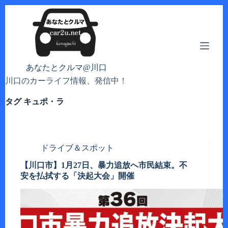
コ
ン
テ
ン
ツ
へ
あなたとクルマ@川口
ス
川口のカーライフ情報、発信中！
キ
ッ
タグ
キュポ・ラ
プ
ドライブ＆スポット
【川口市】1月27日、暴力追放へ市民結束。不
安を払拭する「決起大会」開催