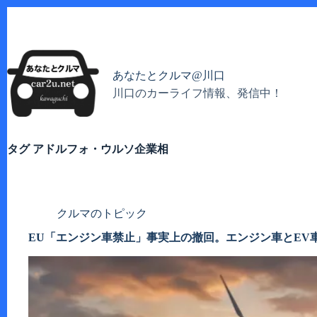
コ
ン
テ
ン
ツ
あなたとクルマ@川口
へ
川口のカーライフ情報、発信中！
ス
キ
ッ
プ
タグ
アドルフォ・ウルソ企業相
クルマのトピック
EU「エンジン車禁止」事実上の撤回。エンジン車とEV