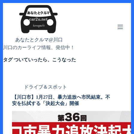
コ
ン
テ
ン
ツ
へ
あなたとクルマ@川口
ス
川口のカーライフ情報、発信中！
キ
ッ
タグ
ついていったら、こうなった
プ
ドライブ＆スポット
【川口市】1月27日、暴力追放へ市民結束。不
安を払拭する「決起大会」開催