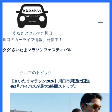
コ
ン
テ
ン
ツ
へ
あなたとクルマ@川口
ス
川口のカーライフ情報、発信中！
キ
ッ
タグ
さいたまマラソンフェスティバル
プ
クルマのトピック
【さいたまマラソン2026】川口市周辺は国道
463号バイパスが最大5時間ストップ。