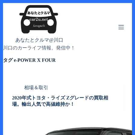
コ
ン
テ
ン
ツ
へ
あなたとクルマ@川口
ス
川口のカーライフ情報、発信中！
キ
ッ
タグ
e-POWER X FOUR
プ
相場＆取引
2020年式トヨタ・ライズ Zグレードの買取相
場。輸出人気で高値維持か！