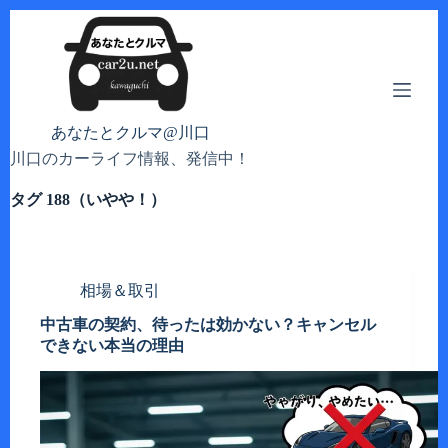
コ
ン
テ
ン
ツ
へ
あなたとクルマ@川口
ス
川口のカーライフ情報、発信中！
キ
ッ
タグ
188（いやや！）
プ
相場＆取引
中古車の契約、待ったは効かない？キャンセル
できない本当の理由