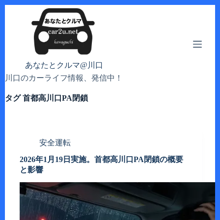
コ
ン
テ
ン
ツ
へ
あなたとクルマ@川口
ス
川口のカーライフ情報、発信中！
キ
ッ
タグ
首都高川口PA閉鎖
プ
安全運転
2026年1月19日実施。首都高川口PA閉鎖の概要
と影響