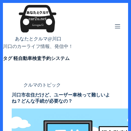
コ
ン
テ
ン
ツ
へ
あなたとクルマ@川口
ス
川口のカーライフ情報、発信中！
キ
ッ
タグ
軽自動車検査予約システム
プ
クルマのトピック
川口市在住だけど、ユーザー車検って難しいよ
ね？どんな手続が必要なの？