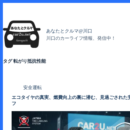
コ
ン
テ
ン
ツ
あなたとクルマ@川口
へ
川口のカーライフ情報、発信中！
ス
キ
ッ
プ
タグ
転がり抵抗性能
安全運転
エコタイヤの真実、燃費向上の裏に潜む、見過ごされた
フ