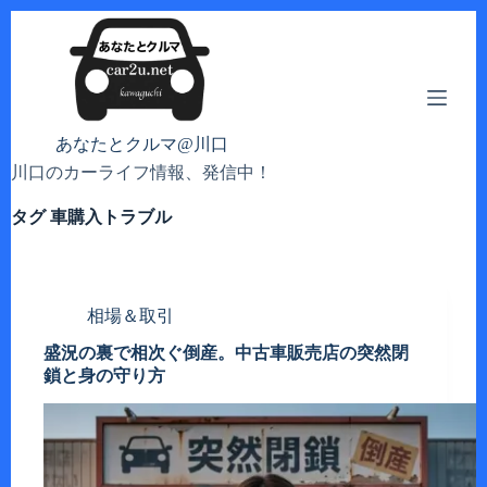
コ
ン
テ
ン
ツ
へ
あなたとクルマ@川口
ス
川口のカーライフ情報、発信中！
キ
ッ
タグ
車購入トラブル
プ
相場＆取引
盛況の裏で相次ぐ倒産。中古車販売店の突然閉
鎖と身の守り方