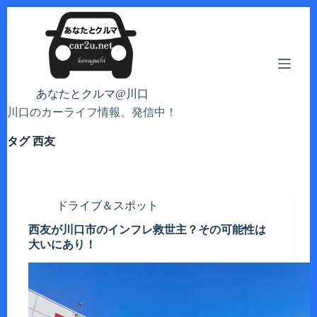
コ
ン
テ
ン
ツ
へ
あなたとクルマ@川口
ス
川口のカーライフ情報、発信中！
キ
ッ
タグ
西友
プ
ドライブ＆スポット
西友が川口市のインフレ救世主？その可能性は
大いにあり！