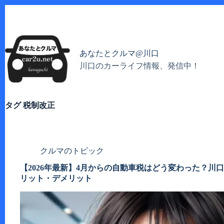
コ
ン
テ
ン
ツ
あなたとクルマ@川口
へ
川口のカーライフ情報、発信中！
ス
キ
ッ
プ
タグ
税制改正
クルマのトピック
【2026年最新】4月からの自動車税はどう変わった？川
リット・デメリット