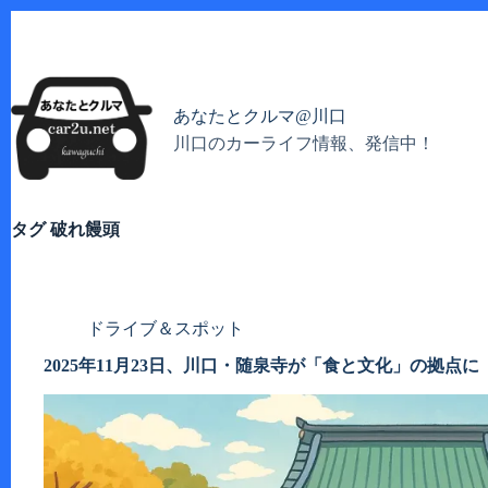
コ
ン
テ
ン
ツ
あなたとクルマ@川口
へ
川口のカーライフ情報、発信中！
ス
キ
ッ
プ
タグ
破れ饅頭
ドライブ＆スポット
2025年11月23日、川口・随泉寺が「食と文化」の拠点に