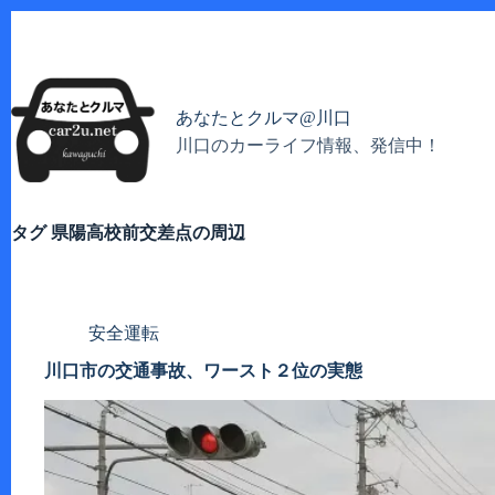
コ
ン
テ
ン
ツ
あなたとクルマ@川口
へ
川口のカーライフ情報、発信中！
ス
キ
ッ
プ
タグ
県陽高校前交差点の周辺
安全運転
川口市の交通事故、ワースト２位の実態