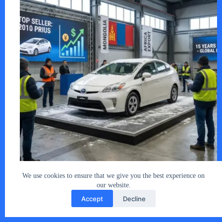
直近1週間のあるオートオークションで、ト…
We use cookies to ensure that we give you the best experience on
our website.
あなたとクルマ編集部
2025年12月22日
Accept
Decline
Copyright © 2026 - car2u.net