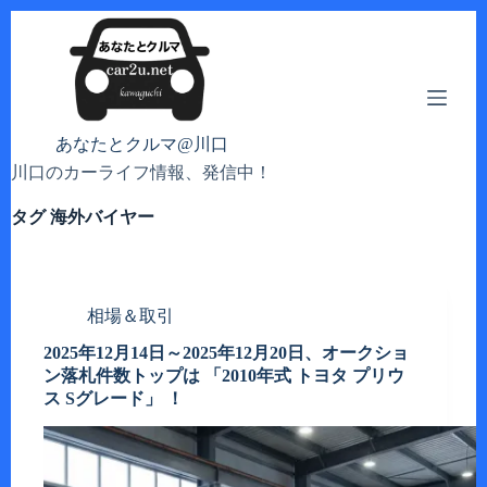
コ
ン
テ
ン
ツ
へ
あなたとクルマ@川口
ス
川口のカーライフ情報、発信中！
キ
ッ
タグ
海外バイヤー
プ
相場＆取引
2025年12月14日～2025年12月20日、オークショ
ン落札件数トップは 「2010年式 トヨタ プリウ
ス Sグレード」 ！