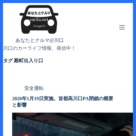
コ
ン
テ
ン
ツ
へ
あなたとクルマ@川口
ス
川口のカーライフ情報、発信中！
キ
ッ
タグ
殿町出入り口
プ
安全運転
2026年1月19日実施。首都高川口PA閉鎖の概要
と影響