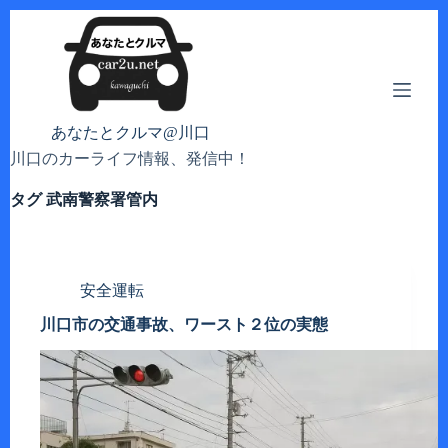
コ
ン
テ
ン
ツ
へ
あなたとクルマ@川口
ス
川口のカーライフ情報、発信中！
キ
ッ
タグ
武南警察署管内
プ
安全運転
川口市の交通事故、ワースト２位の実態