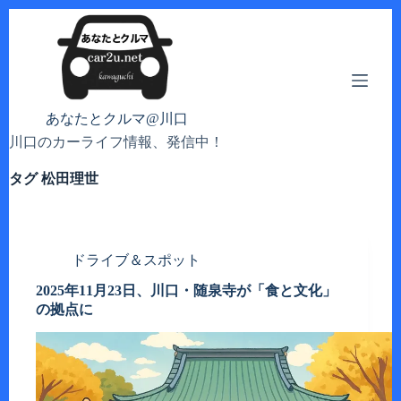
コ
ン
テ
ン
ツ
へ
あなたとクルマ@川口
ス
川口のカーライフ情報、発信中！
キ
ッ
タグ
松田理世
プ
ドライブ＆スポット
2025年11月23日、川口・随泉寺が「食と文化」
の拠点に