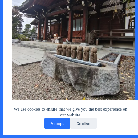
松尾芭蕉の「おくのほそ道」が、昔から好…
あなたとクルマ編集部
2025年11月3日
We use cookies to ensure that we give you the best experience on
our website.
Accept
Decline
Copyright © 2026 - car2u.net