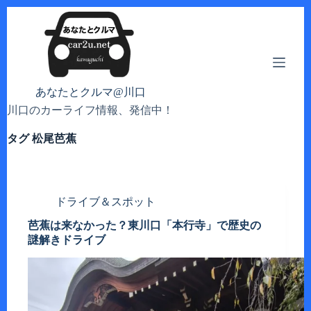
コ
ン
テ
ン
ツ
へ
あなたとクルマ@川口
ス
川口のカーライフ情報、発信中！
キ
ッ
タグ
松尾芭蕉
プ
ドライブ＆スポット
芭蕉は来なかった？東川口「本行寺」で歴史の
謎解きドライブ