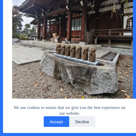
松尾芭蕉の「おくのほそ道」が、昔から好…
あなたとクルマ編集部
2025年11月3日
We use cookies to ensure that we give you the best experience on
our website.
Accept
Decline
Copyright © 2026 - car2u.net