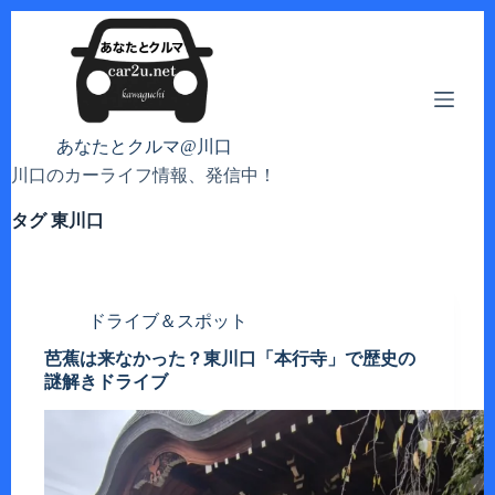
コ
ン
テ
ン
ツ
へ
あなたとクルマ@川口
ス
川口のカーライフ情報、発信中！
キ
ッ
タグ
東川口
プ
ドライブ＆スポット
芭蕉は来なかった？東川口「本行寺」で歴史の
謎解きドライブ