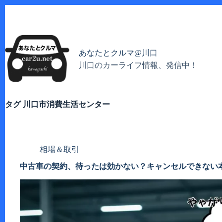
コ
ン
テ
ン
ツ
あなたとクルマ@川口
へ
川口のカーライフ情報、発信中！
ス
キ
ッ
プ
タグ
川口市消費生活センター
相場＆取引
中古車の契約、待ったは効かない？キャンセルできない