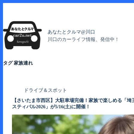
コ
ン
テ
ン
ツ
あなたとクルマ@川口
へ
川口のカーライフ情報、発信中！
ス
キ
ッ
プ
タグ
家族連れ
ドライブ＆スポット
【さいたま市西区】大駐車場完備！家族で楽しめる「埼
スティバル2026」が5/16(土)に開催！