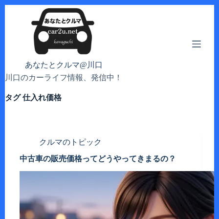
コ
ン
テ
ン
ツ
へ
あなたとクルマ@川口
ス
川口のカーライフ情報、発信中！
キ
ッ
タグ
仕入れ価格
プ
クルマのトピック
中古車の販売価格ってどうやってきまるの？